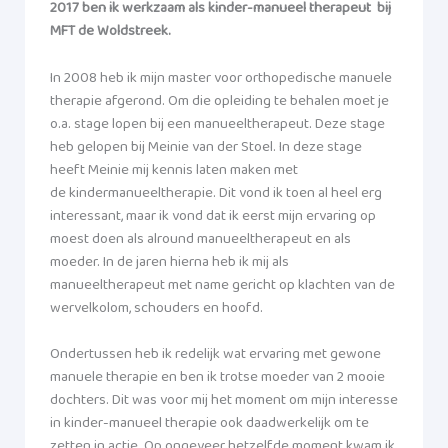
2017 ben ik werkzaam als kinder-manueel therapeut
bij
MFT de Woldstreek.
In 2008 heb ik mijn master voor orthopedische manuele
therapie afgerond. Om die opleiding te behalen moet je
o.a. stage lopen bij een manueeltherapeut. Deze stage
heb gelopen bij Meinie van der Stoel. In deze stage
heeft Meinie mij kennis laten maken met
de kindermanueeltherapie. Dit vond ik toen al heel erg
interessant, maar ik vond dat ik eerst mijn ervaring op
moest doen als alround manueeltherapeut en als
moeder. In de jaren hierna heb ik mij als
manueeltherapeut met name gericht op klachten van de
wervelkolom, schouders en hoofd.
Ondertussen heb ik redelijk wat ervaring met gewone
manuele therapie en ben ik trotse moeder van 2 mooie
dochters. Dit was voor mij het moment om mijn interesse
in kinder-manueel therapie ook daadwerkelijk om te
zetten in actie. Op ongeveer hetzelfde moment kwam ik