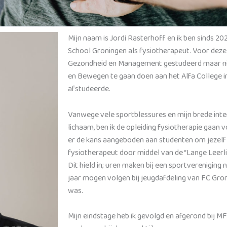
Mijn naam is Jordi Rasterhoff en ik ben sinds 2
School Groningen als fysiotherapeut. Voor deze 
Gezondheid en Management gestudeerd maar ni
en Bewegen te gaan doen aan het Alfa College i
afstudeerde.
Vanwege vele sportblessures en mijn brede inter
lichaam, ben ik de opleiding fysiotherapie gaan v
er de kans aangeboden aan studenten om jezelf 
fysiotherapeut door middel van de “Lange Leerlij
Dit hield in; uren maken bij een sportvereniging na
jaar mogen volgen bij jeugdafdeling van FC Gron
was.
Mijn eindstage heb ik gevolgd en afgerond bij M